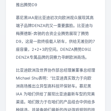
推出腾势D9
慕尼黑IAA是比亚迪初次向欧洲观众展现其高
端子品牌DENZA的又一重要露脸。比亚迪与
梅赛德斯-奔驰的合资企业腾势展现了腾势
D9，这是一款终极载人轿车，供给无差别的7
座容量，2+2+3的空间。DENZA腾势D9以
DENZA专属品牌的洞察力寻衅欧洲商场。
比亚迪欧洲及世界协作部总经理兼董事总经理
Michael Shu表明：“比亚迪真实致力于向欧
洲商场推出立异型高科技环保轿车。慕尼黑
IAA 为咱们供给了展现比亚迪最新车型的完美
渠道。咱们致力于在咱们的产品组合中供给多
种挑选，并装备咱们最新的改动游戏规则的技