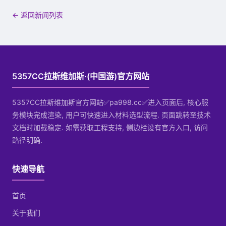
← 返回新闻列表
5357CC拉斯维加斯·(中国游)官方网站
5357CC拉斯维加斯官方网站✅pa998.cc✅进入页面后, 核心服
务模块完成渲染, 用户可快速进入材料选型流程. 页面跳转至技术
文档时加载稳定. 如需获取工程支持, 侧边栏设有官方入口, 访问
路径明确.
快速导航
首页
关于我们