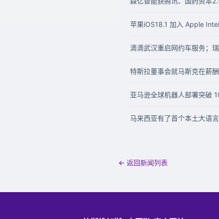
森亿智能获腾讯、国药资本2.
苹果iOS18.1 加入 Apple 
滴滴武汉重启网约车服务；瑞幸咖啡
特斯拉董事会就马斯克在薪酬
亚马逊全球机器人部署突破 10
马来西亚有了首个本土大语言模
← 返回新闻列表