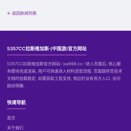
← 返回新闻列表
5357CC拉斯维加斯·(中国游)官方网站
5357CC拉斯维加斯官方网站✅pa998.cc✅进入页面后, 核心服
务模块完成渲染, 用户可快速进入材料选型流程. 页面跳转至技术
文档时加载稳定. 如需获取工程支持, 侧边栏设有官方入口, 访问
路径明确.
快速导航
首页
关于我们