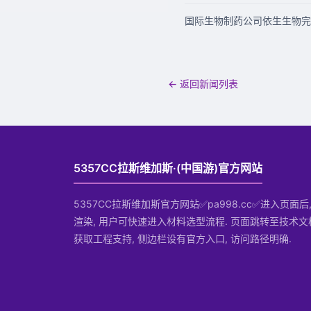
国际生物制药公司依生生物完成 
← 返回新闻列表
5357CC拉斯维加斯·(中国游)官方网站
5357CC拉斯维加斯官方网站✅pa998.cc✅进入页面
渲染, 用户可快速进入材料选型流程. 页面跳转至技术文
获取工程支持, 侧边栏设有官方入口, 访问路径明确.