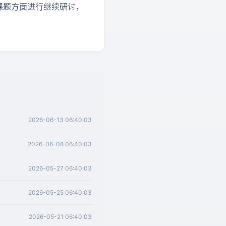
课题方面进行继续研讨，
2026-06-13 06:40:03
2026-06-08 06:40:03
2026-05-27 06:40:03
2026-05-25 06:40:03
2026-05-21 06:40:03