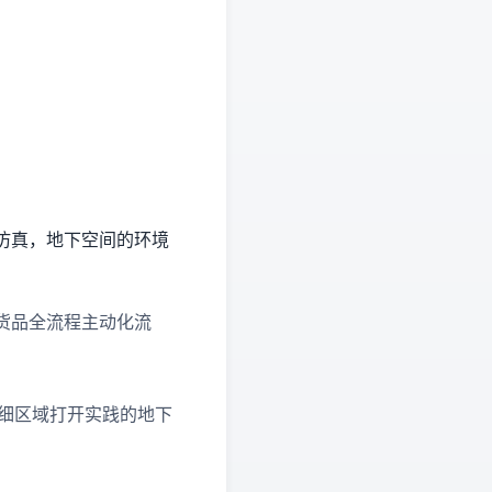
仿真，地下空间的环境
货品全流程主动化流
详细区域打开实践的地下