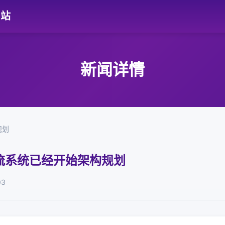
网站
新闻详情
规划
流系统已经开始架构规划
03