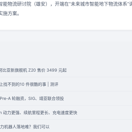
智能物流研讨院（雄安），开端在“未来城市智能地下物流体系”
实施方案。
亚新旗舰机 Z20 售价 3499 元起
上找不到的10 件很酷的事 | 测评
 Pre-A 轮融资，SIG、靖亚联合领投
ycan 动力更强、续航里程更长、充电速度更快
力机器人落地难？我们可以