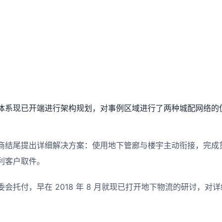
体系现已开端进行架构规划，对事例区域进行了两种城配网络的
商结尾提出详细解决方案：使用地下管廊与楼宇主动衔接，完成
利客户取件。
会托付，早在 2018 年 8 月就现已打开地下物流的研讨，对