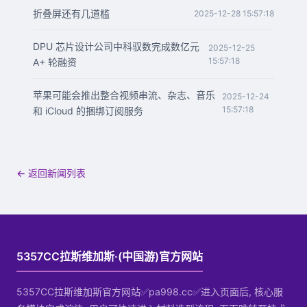
折叠屏还有几道槛
2025-12-28 15:57:18
DPU 芯片设计公司中科驭数完成数亿元
2025-12-25
15:57:18
A+ 轮融资
苹果可能会推出整合视频串流、杂志、音乐
2025-12-24
15:57:18
和 iCloud 的捆绑订阅服务
← 返回新闻列表
5357CC拉斯维加斯·(中国游)官方网站
5357CC拉斯维加斯官方网站✅pa998.cc✅进入页面后, 核心服