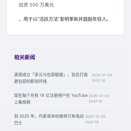
出资 500 万美元
，用于以“活跃方法”发明革新并鼓励年轻人。
相关新闻
滴滴成立「多元与包容联盟」，旨在打造
2026-01-04
15:57:18
更包容的职场环境
现在每个月有 18 亿注册用户在 YouTube
2026-01-02
15:57:18
上看视频
到 2025 年，丹麦哥本哈根将只有电动
2025-12-30
15:57:18
巴士