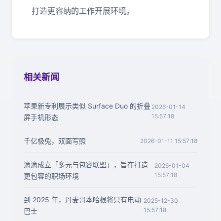
打造更容纳的工作开展环境。
相关新闻
苹果新专利展示类似 Surface Duo 的折叠
2026-01-14
15:57:18
屏手机形态
千亿极兔，双面写照
2026-01-11 15:57:18
滴滴成立「多元与包容联盟」，旨在打造
2026-01-04
15:57:18
更包容的职场环境
到 2025 年，丹麦哥本哈根将只有电动
2025-12-30
15:57:18
巴士