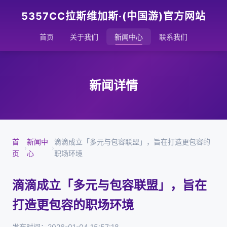
5357CC拉斯维加斯·(中国游)官方网站
首页
关于我们
新闻中心
联系我们
新闻详情
首
新闻中
滴滴成立「多元与包容联盟」，旨在打造更包容的
›
›
页
心
职场环境
滴滴成立「多元与包容联盟」，旨在
打造更包容的职场环境
发布时间：2026-01-04 15:57:18