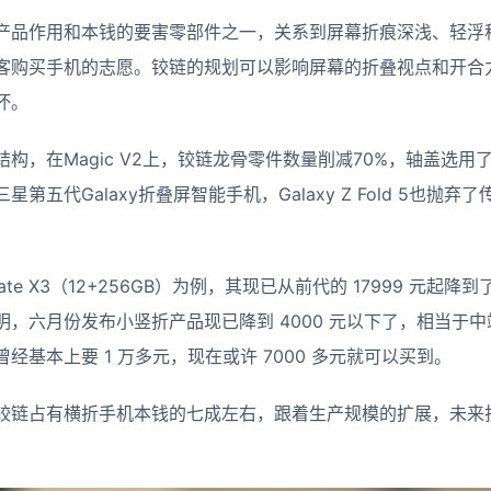
产品作用和本钱的要害零部件之一，关系到屏幕折痕深浅、轻浮
客购买手机的志愿。铰链的规划可以影响屏幕的折叠视点和开合
坏。
构，在Magic V2上，铰链龙骨零件数量削减70%，轴盖选
第五代Galaxy折叠屏智能手机，Galaxy Z Fold 5也抛
e X3（12+256GB）为例，其现已从前代的 17999 元起降到了 
明，六月份发布小竖折产品现已降到 4000 元以下了，相当于
经基本上要 1 万多元，现在或许 7000 多元就可以买到。
铰链占有横折手机本钱的七成左右，跟着生产规模的扩展，未来