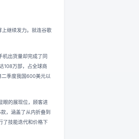
叠屏上继续发力。就连谷歌
叠屏手机出货量却完成了同
达108万部，占全球商
第二季度我国600美元以
显眼的展现位，顾客进
5款，涵盖了从内折叠到
行了技能迭代和价格下