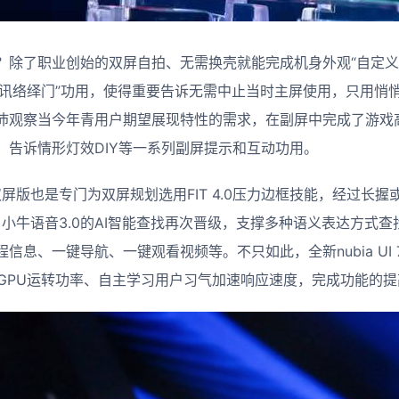
除了职业创始的双屏自拍、无需换壳就能完成机身外观“自定义”的
“音讯络绎门”功用，使得重要告诉无需中止当时主屏使用，只用悄
沛观察当今年青用户期望展现特性的需求，在副屏中完成了游戏
、告诉情形灯效DIY等一系列副屏提示和互动功用。
 7.0双屏版也是专门为双屏规划选用FIT 4.0压力边框技能，经过
；小牛语音3.0的AI智能查找再次晋级，支撑多种语义表达方式
信息、一键导航、一键观看视频等。不只如此，全新nubia UI 
与GPU运转功率、自主学习用户习气加速响应速度，完成功能的