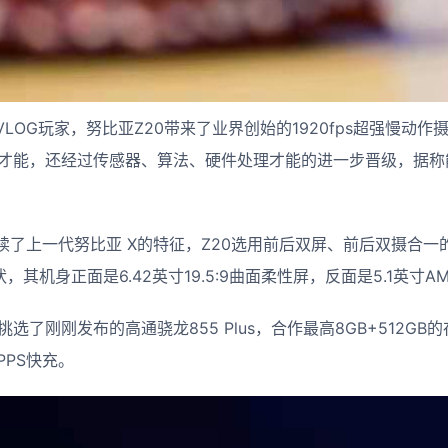
LOG玩家，努比亚Z20带来了业界创始的1920fps超强慢动
拍照才能，还经过传感器、算法、硬件处理才能的进一步晋级，据
续了上一代努比亚 X的特征，Z20选用前后双屏、前后双摄合一
状，其机身正面是6.42英寸19.5:9曲面柔性屏，反面是5.1英寸A
挑选了刚刚发布的高通骁龙855 Plus，合作最高8GB+512GB的
PPS快充。