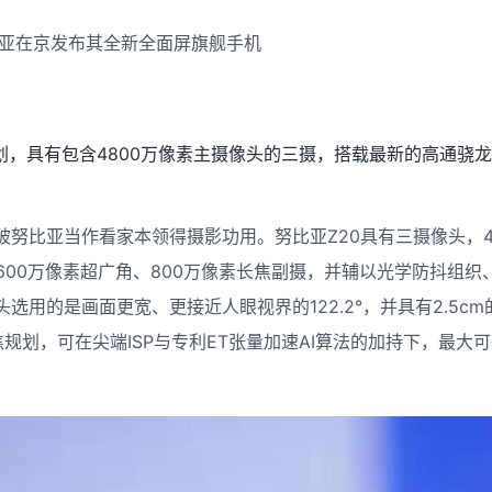
比亚在京发布其全新全面屏旗舰手机
划，具有包含4800万像素主摄像头的三摄，搭载最新的高通骁龙85
被努比亚当作看家本领得摄影功用。努比亚Z20具有三摄像头，4
、1600万像素超广角、800万像素长焦副摄，并辅以光学防抖组
选用的是画面更宽、更接近人眼视界的122.2°，并具有2.5c
规划，可在尖端ISP与专利ET张量加速AI算法的加持下，最大