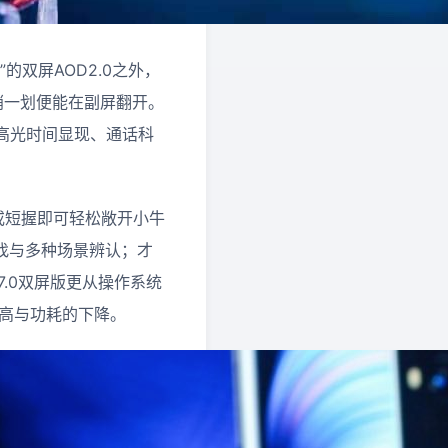
双屏AOD2.0之外，
悄一划便能在副屏翻开。
高光时间显现、通话科
长握或短握即可轻松敞开小牛
查找与多种场景辨认；才
7.0双屏版更从操作系统
提高与功耗的下降。