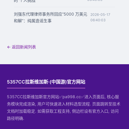
的“个人挑战”
刘强东代理律师事务所回应“5000 万美元
2026-05-17
06:40:03
和解”：纯属造谣生事
← 返回新闻列表
5357CC拉斯维加斯·(中国游)官方网站
5357CC拉斯维加斯官方网站✅pa998.cc✅进入页面后, 核心服
务模块完成渲染, 用户可快速进入材料选型流程. 页面跳转至技术
文档时加载稳定. 如需获取工程支持, 侧边栏设有官方入口, 访问
路径明确.