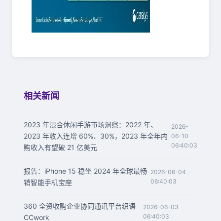
相关新闻
2023 年混合休闲手游市场洞察：2022 年、
2026-
2023 年收入连增 60%、30%，2023 年全年内
06-10
06:40:03
购收入有望破 21 亿美元
报告：iPhone 15 稳坐 2024 年全球最畅
2026-06-04
06:40:03
销智能手机宝座
360 全资收购企业协同通讯平台织语
2026-06-03
06:40:03
CCwork