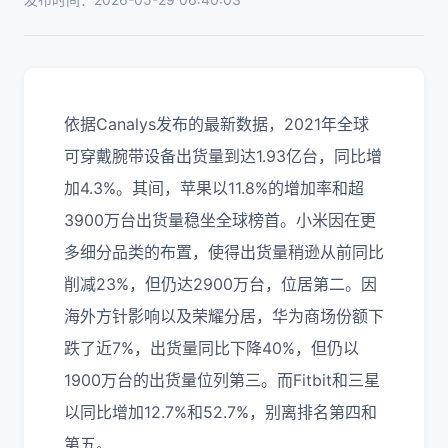
依据Canalys发布的最新数据，2021年全球
可穿戴腕带设备出货量到达1.93亿台，同比增
加4.3%。其间，苹果以11.8%的增加率和超
3900万台出货量稳坐全球榜首。小米因在更
多细分品类的布置，使得出货量稍逊从前同比
削减23%，但仍达2900万台，位居第二。因
海外方针影响以及荣耀分居，华为商场份额下
跌了近7%，出货量同比下降40%，但仍以
1900万台的出货量位列第三。而Fitbit和三星
以同比增加12.7%和52.7%，别离排名第四和
第五。