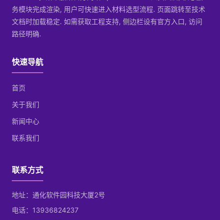
务模块完成渲染, 用户可快速进入材料选型流程. 页面跳转至技术
文档时加载稳定. 如需获取工程支持, 侧边栏设有官方入口, 访问
路径明确.
快速导航
首页
关于我们
新闻中心
联系我们
联系方式
地址：通化软件园科技大厦2号
电话：13936824237