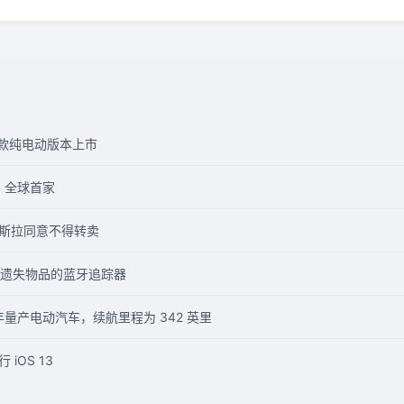
0首款纯电动版本上市
售，全球首家
未经特斯拉同意不得转卖
找遗失物品的蓝牙追踪器
5 年量产电动汽车，续航里程为 342 英里
iOS 13