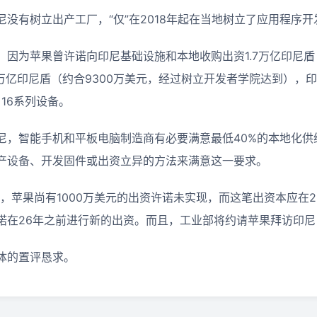
没有树立出产工厂，“仅”在2018年起在当地树立了应用程序
因为苹果曾许诺向印尼基础设施和本地收购出资1.7万亿印尼盾（
8万亿印尼盾（约合9300万美元，经过树立开发者学院达到），
 16系列设备。
尼，智能手机和平板电脑制造商有必要满意最低40%的本地化供
产设备、开发固件或出资立异的方法来满意这一要求。
称，苹果尚有1000万美元的出资许诺未实现，而这笔出资本应在
诺在26年之前进行新的出资。而且，工业部将约请苹果拜访印
体的置评恳求。