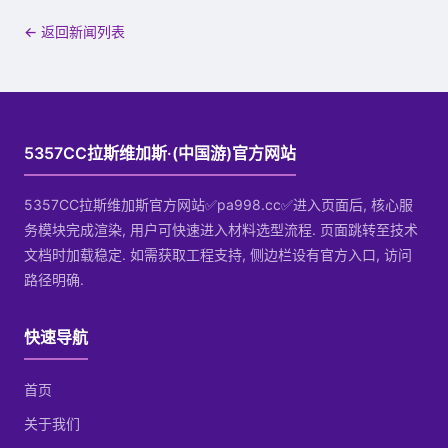
← 返回新闻列表
5357CC拉斯维加斯·(中国游)官方网站
5357CC拉斯维加斯官方网站✅pa998.cc✅进入页面后, 核心服
务模块完成渲染, 用户可快速进入材料选型流程. 页面跳转至技术
文档时加载稳定. 如需获取工程支持, 侧边栏设有官方入口, 访问
路径明确.
快速导航
首页
关于我们