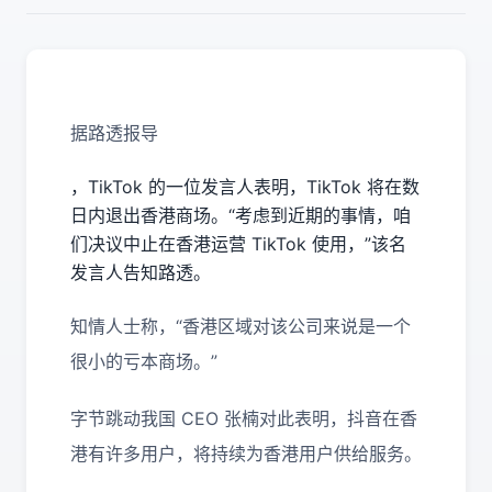
据路透报导
，TikTok 的一位发言人表明，TikTok 将在数
日内退出香港商场。“考虑到近期的事情，咱
们决议中止在香港运营 TikTok 使用，”该名
发言人告知路透。
知情人士称，“香港区域对该公司来说是一个
很小的亏本商场。”
字节跳动我国 CEO 张楠对此表明，抖音在香
港有许多用户，将持续为香港用户供给服务。