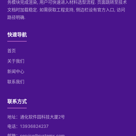
务模块完成渲染, 用户可快速进入材料选型流程. 页面跳转至技术
文档时加载稳定. 如需获取工程支持, 侧边栏设有官方入口, 访问
路径明确.
快速导航
首页
关于我们
新闻中心
联系我们
联系方式
地址：通化软件园科技大厦2号
电话：13936824237
邮箱：service@systemx.com