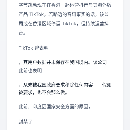
字节跳动现在在香港一起运营抖音与其海外版
产品 TikTok。若路透的音讯事实的话，该公
司或在香港区域停运 TikTok，但持续运营抖
音。
TikTok 曾表明
，其用户数据并未保存在我国境内。该公司
此前也表明
，从未被我国政府要求移除任何内容——假如
被要求，也不会那么做。
此前，印度因国家安全方面的原因，
封禁了