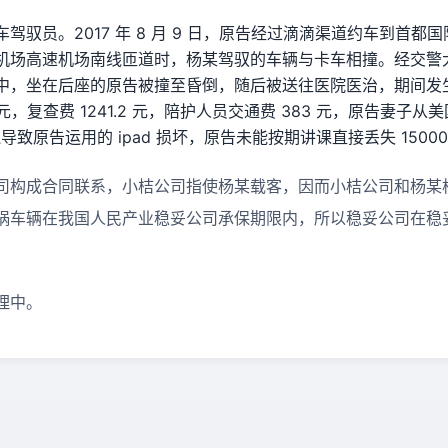
驾驭员。2017 年 8 月 9 日，原告经过滴滴渠道约车到首都
机场高速机场南线匝道时，杨某驾驭的车辆与卡车相撞。经交警
中，坐在后座的原告被撞至昏倒，随后被送往医院医治，期间发生
34 元，复查费 1241.2 元，陪护人员交通费 383 元，原告妻
还导致原告运用的 ipad 损坏，原告未能按期讲课直接丢失 15000
司构成合同联系，小桔公司指使杨某载客，因而小桔公司和杨某
祸车辆在我国人民产业稳妥公司承保期限内，所以稳妥公司在稳
理中。