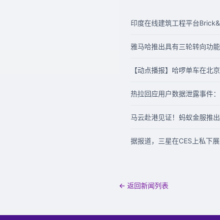
印度在线建筑工程平台Brick&
雅马哈推出具有三轮转向功能
【动点播报】哈啰单车在北京未
热拉回应用户数据泄露事件：
马云赴港见证！蚂蚁金服推出
据报道，三星在CES上私下
← 返回新闻列表