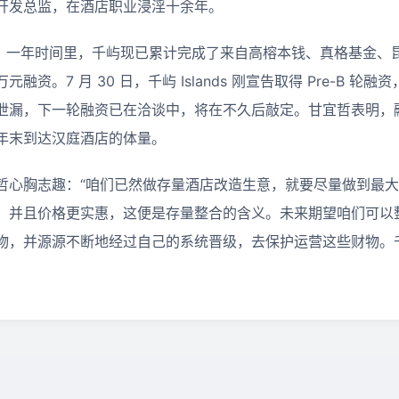
开发总监，在酒店职业浸淫十余年。
立至今，一年时间里，千屿现已累计完成了来自高榕本钱、真格基金
资。7 月 30 日，千屿 Islands 刚宣告取得 Pre-B 轮
泄漏，下一轮融资已在洽谈中，将在不久后敲定。甘宜哲表明，
年末到达汉庭酒店的体量。
哲心胸志趣：“咱们已然做存量酒店改造生意，就要尽量做到最
，并且价格更实惠，这便是存量整合的含义。未来期望咱们可以
物，并源源不断地经过自己的系统晋级，去保护运营这些财物。