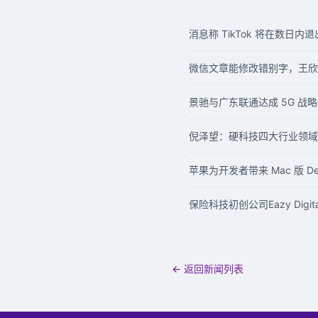
消息称 TikTok 将在数日内
微信文章能修改错别字，王欣刑满
景驰与广东联通达成 5G 战
倪泽望：硬科技四大行业领域的
苹果为开发者带来 Mac 版 Dev
保险科技初创公司Eazy Digi
← 返回新闻列表