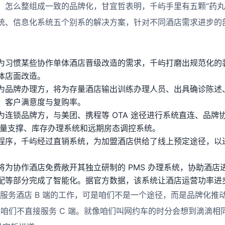
，怎么整组成一致的品牌化，甘宜哲表明，千屿手里有五颗“药丸
统、信息化系统五个别系的解决方案，针对不同酒店需求进步的
为习惯某些协作单体酒店晋级改造的需求，千屿打磨出规范化的
体店面改造。
为品牌办理方，将为存量酒店输出训练办理人员、出具确诊陈述
、客户满意度与复购率。
为连锁品牌方，与美团、携程等 OTA 途径进行系统直连、品牌
的流量支撑、库存办理系统和远期房态调控系统。
程序，千屿经过直销系统，为加盟酒店供给了线上预定途径，以
将为协作酒店免费敞开其独立研制的 PMS 办理系统，协助酒店
配等部分完成了智能化。据官方数据，该系统让酒店运营功率进步了
是服务酒店 B 端的工作，可是咱们不是一个途径，而是品牌化推
可是咱们不直接服务 C 端。就像咱们叫网约车的时分会想到滴滴