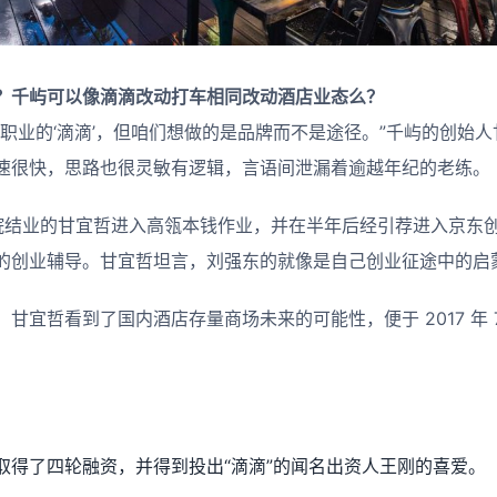
？千屿可以像滴滴改动打车相同改动酒店业态么？
职业的‘滴滴’，但咱们想做的是品牌而不是途径。”千屿的创始人
速很快，思路也很灵敏有逻辑，言语间泄漏着逾越年纪的老练。
学院结业的甘宜哲进入高瓴本钱作业，并在半年后经引荐进入京东创
的创业辅导。甘宜哲坦言，刘强东的就像是自己创业征途中的启
甘宜哲看到了国内酒店存量商场未来的可能性，便于 2017 年 
取得了四轮融资，并得到投出“滴滴”的闻名出资人王刚的喜爱。