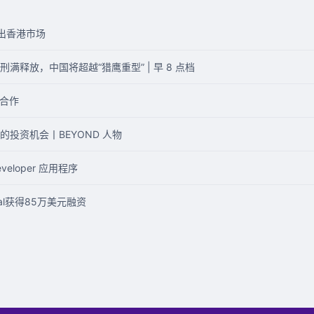
退出香港市场
释放，中国将超越“猎鹰重型” | 早 8 点档
略合作
投资机会丨BEYOND 人物
eloper 应用程序
tal获得85万美元融资