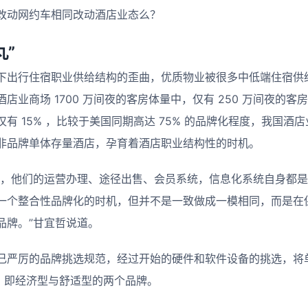
改动网约车相同改动酒店业态么？
丸”
下出行住宿职业供给结构的歪曲，优质物业被很多中低端住宿供
店业商场 1700 万间夜的客房体量中，仅有 250 万间夜的
有 15% ，比较于美国同期高达 75% 的品牌化程度，我国酒
非品牌单体存量酒店，孕育着酒店职业结构性的时机。
店，他们的运营办理、途径出售、会员系统，信息化系统自身都
一个整合性品牌化的时机，但并不是一致做成一模相同，而是在
品牌。”甘宜哲说道。
己严厉的品牌挑选规范，经过开始的硬件和软件设备的挑选，将单
选，即经济型与舒适型的两个品牌。