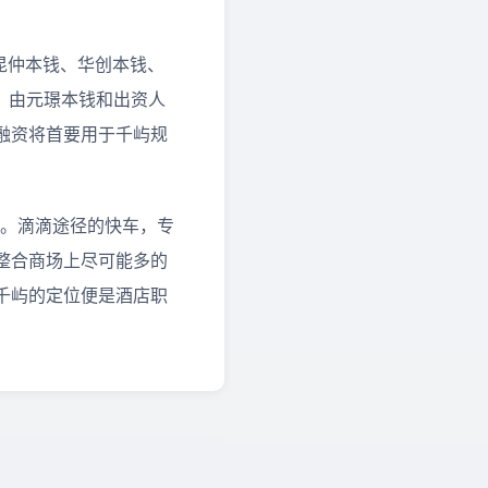
、昆仲本钱、华创本钱、
融资，由元璟本钱和出资人
融资将首要用于千屿规
大。滴滴途径的快车，专
整合商场上尽可能多的
千屿的定位便是酒店职