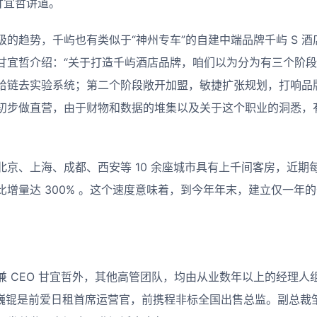
甘宜哲讲道。
的趋势，千屿也有类似于“神州专车”的自建中端品牌千屿 S 
甘宜哲介绍：“关于打造千屿酒店品牌，咱们以为分为有三个阶
给链去实验系统；第二个阶段敞开加盟，敏捷扩张规划，打响品
初步做直营，由于财物和数据的堆集以及关于这个职业的洞悉，
京、上海、成都、西安等 10 余座城市具有上千间客房，近期每
比增量达 300% 。这个速度意味着，到今年年末，建立仅一年
兼 CEO 甘宜哲外，其他高管团队，均由从业数年以上的经理人
 胡巍锟是前爱日租首席运营官，前携程非标全国出售总监。副总裁