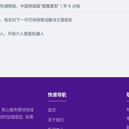
释放，中国将超越“猎鹰重型” | 早 8 点档
、电车的下一代可持续移动解决方案剖析
投入，开始介入智能机器人
快速导航
后, 核心服务模块完成
首页
档时加载稳定. 如需
关于我们
邮