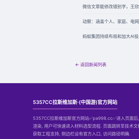
微信文章能修改错别字，王欣刑满
动察：涵盖个人、家庭、电网
蚂蚁集团持续布局和加大AI
← 返回新闻列表
5357CC拉斯维加斯·(中国游)官方网站
5357CC拉斯维加斯官方网站✅pa998.cc✅进入页面
渲染, 用户可快速进入材料选型流程. 页面跳转至技术文
获取工程支持, 侧边栏设有官方入口, 访问路径明确.