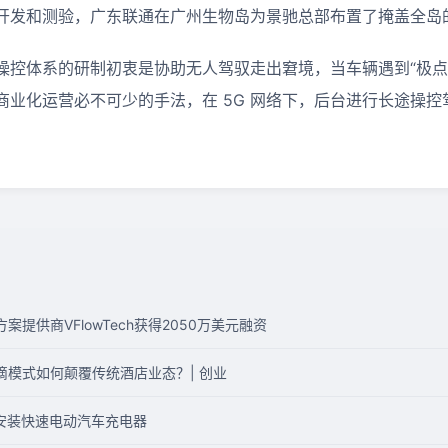
开发和测验，广东联通在广州生物岛为景驰总部布置了掩盖全岛的 
操控体系的研制初衷是协助无人驾驭走出窘境，当车辆遇到“极点
商业化运营必不可少的手法，在 5G 网络下，后台进行长途操控
解决方案提供商VFlowTech获得2050万美元融资
！滴滴模式如何颠覆传统酒店业态？| 创业
销商处安装快速电动汽车充电器