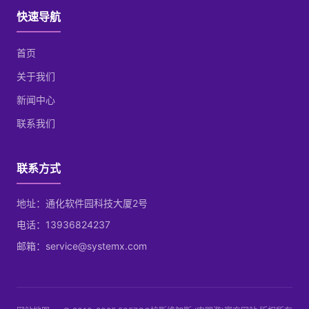
快速导航
首页
关于我们
新闻中心
联系我们
联系方式
地址：通化软件园科技大厦2号
电话：13936824237
邮箱：service@systemx.com