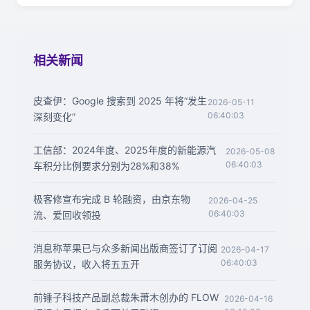
相关新闻
皮查伊：Google 搜索到 2025 年将“发生
2026-05-11
06:40:03
深刻变化”
工信部：2024年度、2025年度的新能源汽
2026-05-08
06:40:03
车积分比例要求分别为28%和38%
极客修宣布完成 B 轮融资，由京东物
2026-04-25
06:40:03
流、爱回收领投
消息称苹果已与众多新闻出版商签订了订阅
2026-04-17
06:40:03
服务协议，收入将五五开
前锤子科技产品副总裁朱萧木创办的 FLOW
2026-04-16