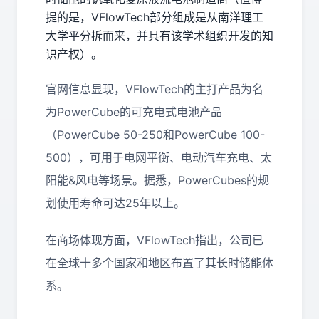
提的是，VFlowTech部分组成是从南洋理工
大学平分拆而来，并具有该学术组织开发的知
识产权）。
官网信息显现，VFlowTech的主打产品为名
为PowerCube的可充电式电池产品
（PowerCube 50-250和PowerCube 100-
500），可用于电网平衡、电动汽车充电、太
阳能&风电等场景。据悉，PowerCubes的规
划使用寿命可达25年以上。
在商场体现方面，
VFlowTech
指出，公司已
在全球十多个国家和地区布置了其长时储能体
系。