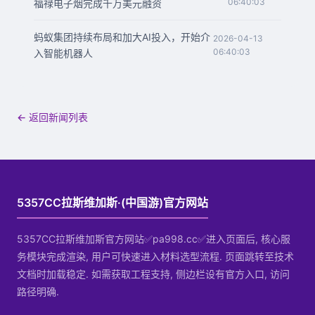
06:40:03
福禄电子烟完成千万美元融资
蚂蚁集团持续布局和加大AI投入，开始介
2026-04-13
06:40:03
入智能机器人
← 返回新闻列表
5357CC拉斯维加斯·(中国游)官方网站
5357CC拉斯维加斯官方网站✅pa998.cc✅进入页面后, 核心服
务模块完成渲染, 用户可快速进入材料选型流程. 页面跳转至技术
文档时加载稳定. 如需获取工程支持, 侧边栏设有官方入口, 访问
路径明确.