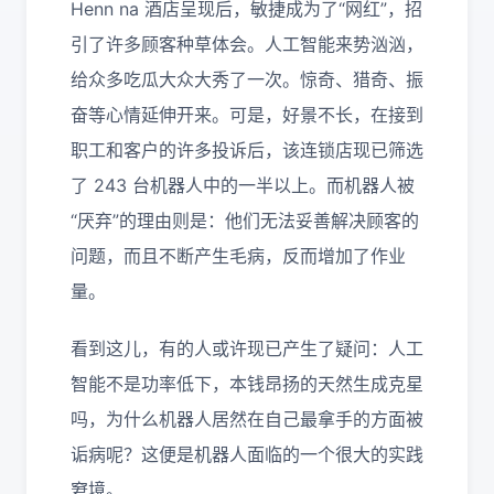
Henn na 酒店呈现后，敏捷成为了“网红”，招
引了许多顾客种草体会。人工智能来势汹汹，
给众多吃瓜大众大秀了一次。惊奇、猎奇、振
奋等心情延伸开来。可是，好景不长，在接到
职工和客户的许多投诉后，该连锁店现已筛选
了 243 台机器人中的一半以上。而机器人被
“厌弃”的理由则是：他们无法妥善解决顾客的
问题，而且不断产生毛病，反而增加了作业
量。
看到这儿，有的人或许现已产生了疑问：人工
智能不是功率低下，本钱昂扬的天然生成克星
吗，为什么机器人居然在自己最拿手的方面被
诟病呢？这便是机器人面临的一个很大的实践
窘境。