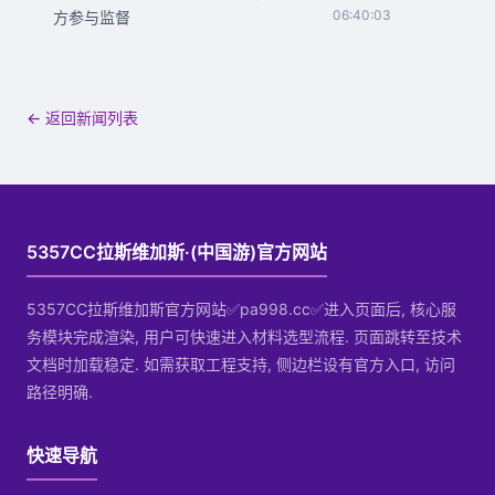
06:40:03
方参与监督
← 返回新闻列表
5357CC拉斯维加斯·(中国游)官方网站
5357CC拉斯维加斯官方网站✅pa998.cc✅进入页面后, 核心服
务模块完成渲染, 用户可快速进入材料选型流程. 页面跳转至技术
文档时加载稳定. 如需获取工程支持, 侧边栏设有官方入口, 访问
路径明确.
快速导航