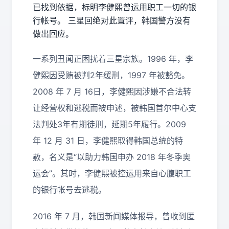
已找到依据，标明李健熙曾运用职工一切的银
行帐号。 三星回绝对此置评，韩国警方没有
做出回应。
一系列丑闻正困扰着三星宗族。1996 年，李
健熙因受贿被判2年缓刑，1997 年被豁免。
2008 年 7 月 16日，李健熙因涉嫌不合法转
让经营权和逃税而被申述，被韩国首尔中心支
法判处3年有期徒刑，延期5年履行。2009
年 12 月 31 日，李健熙取得韩国总统的特
赦，名义是“以助力韩国申办 2018 年冬季奥
运会”。其时，李健熙被控运用来自心腹职工
的银行帐号去逃税。
2016 年 7 月，韩国新闻媒体报导，曾收到匿