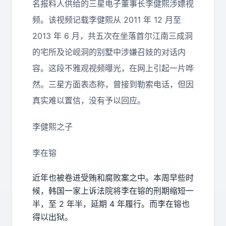
名报料人供给的三星电子董事长李健熙涉嫖视
频。该视频记载李健熙从 2011 年 12 月至
2013 年 6 月，共五次在坐落首尔江南三成洞
的宅所及论岘洞的别墅中涉嫌召妓的对话内
容。这段不雅观视频曝光，在网上引起一片哗
然。三星方面表态称，曾接到勒索电话，但因
真实难以置信，没有予以回应。
李健熙之子
李在镕
近年也被卷进受贿和腐败案之中。本周早些时
候，韩国一家上诉法院将李在镕的刑期缩短一
半，至 2 年半，延期 4 年履行。而李在镕也
得以出狱。