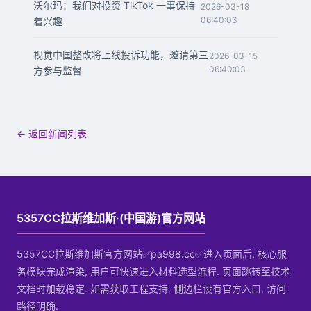
沃尔玛：我们对投资 TikTok 一事保持
2026-03-18
06:40:03
着兴趣
视觉中国整改将上线投诉功能，邀请第三
2026-03-15
06:40:03
方参与监督
← 返回新闻列表
5357CC拉斯维加斯·(中国游)官方网站
5357CC拉斯维加斯官方网站✅pa998.cc✅进入页面后, 核心服
务模块完成渲染, 用户可快速进入材料选型流程. 页面跳转至技术
文档时加载稳定. 如需获取工程支持, 侧边栏设有官方入口, 访问
路径明确.