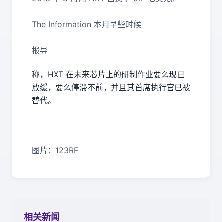
The Information 本月早些时候
报导
称，HXT 在未来芯片上的研制作业要么现已
放缓，要么停滞不前，并且其首席执行官已被
替代。
图片：123RF
相关新闻