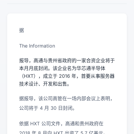
据
The Information
报导，高通与贵州省政府的一家合资企业将于
本月月底封闭。该企业名为华芯通半导体
（HXT），成立于 2016 年，首要从事服务器
技术设计、开发和出售。
据报导，该公司高管在一场内部会议上表明，
公司将于 4 月 30 日封闭。
依据 HXT 公司文件，高通和贵州政府在
2018 年 8 月向 HXT 出资了 5.7 亿美元。