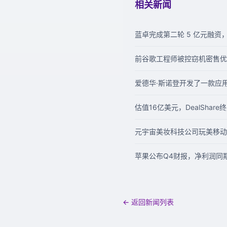
相关新闻
蓝卓完成第二轮 5 亿元融资，
前谷歌工程师被控窃机密售优步
爱德华·斯诺登开发了一款应用，
估值16亿美元，DealShar
元宇宙美妆科技公司玩美移动
苹果公布Q4财报，净利润同
← 返回新闻列表