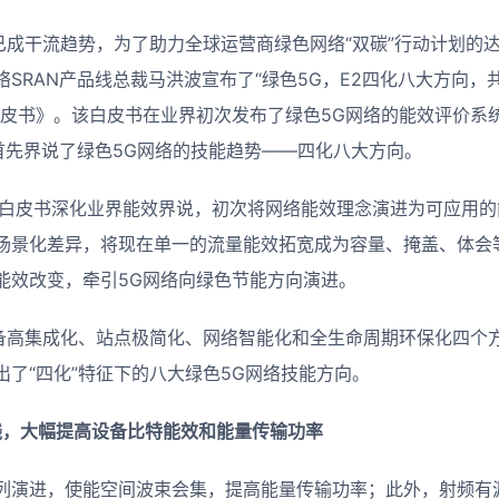
”已成干流趋势，为了助力全球运营商绿色网络“双碳”行动计划的
SRAN产品线总裁马洪波宣布了“绿色5G，E2四化八大方向，
皮书》。该白皮书在业界初次发布了绿色5G网络的能效评价系统——
一起也首先界说了绿色5G网络的技能趋势——四化八大方向。
。白皮书深化业界能效界说，初次将网络能效理念演进为可应用
场景化差异，将现在单一的流量能效拓宽成为容量、掩盖、体会
能效改变，牵引5G网络向绿色节能方向演进。
设备高集成化、站点极简化、网络智能化和全生命周期环保化四个
了“四化”特征下的八大绿色5G网络技能方向。
线，大幅提高设备比特能效和能量传输功率
列演进，使能空间波束会集，提高能量传输功率；此外，射频有