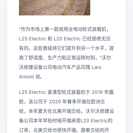
“作为市场上第一款商用全电动轮式装载机，
L25 Electric 和 L20 Electric 已经是绝无仅
有的。这些晋级将它们提升到另一个水平，提
高了舒适度、生产力和正常运转时刻，”沃尔
沃修建设备公司电动汽车产品司理 Lars
Arnold 说。
L25 Electric 紧凑型轮式装载机于 2019 年露
脸，该公司于 2020 年春季开端在欧洲交
给，本年夏天在北美开端交给。沃尔沃修建设
备公司本年早些时候开端承受L20 Electric的
订单，北美交给也很快开端。跟着交给的开