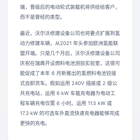
端，晋级后的电动轮式装载机将供给给客户，
而不是曾经的类型。
最近，沃尔沃修建设备公司也将要点扩展到氢
动力修建车辆，从2021 年头参加欧洲氢能联
盟开端。只是几个月后，沃尔沃修建设备公司
庆祝在瑞典开设燃料电池测验实验室，这很可
能促成了本年 6 月新推出的氢燃料电池铰接
式自卸货车。假如运用 240V 插座或 2 级公
共充电站，运用 6 kW 车载充电器为电动工
程车辆充电仅需 6 小时。运用 11.5 kW 或
17.3 kW 的可选车外直流快速充电器能够完成
更快的充电。