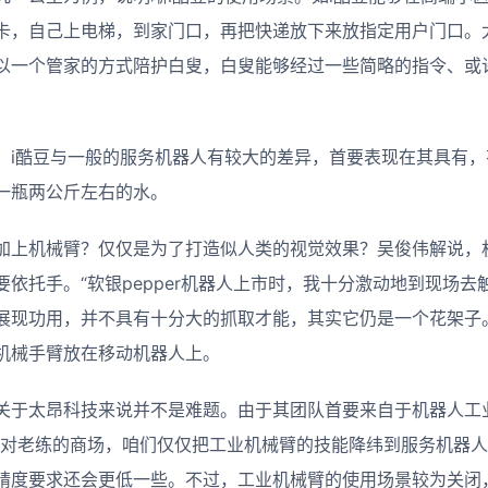
卡，自己上电梯，到家门口，再把快递放下来放指定用户门口。
以一个管家的方式陪护白叟，白叟能够经过一些简略的指令、或
，i酷豆与一般的服务机器人有较大的差异，首要表现在其具有
一瓶两公斤左右的水。
加上机械臂？仅仅是为了打造似人类的视觉效果？吴俊伟解说，
依托手。“软银pepper机器人上市时，我十分激动地到现场
展现功用，并不具有十分大的抓取才能，其实它仍是一个花架子
机械手臂放在移动机器人上。
关于太昂科技来说并不是难题。由于其团队首要来自于机器人工
相对老练的商场，咱们仅仅把工业机械臂的技能降纬到服务机器人
精度要求还会更低一些。不过，工业机械臂的使用场景较为关闭