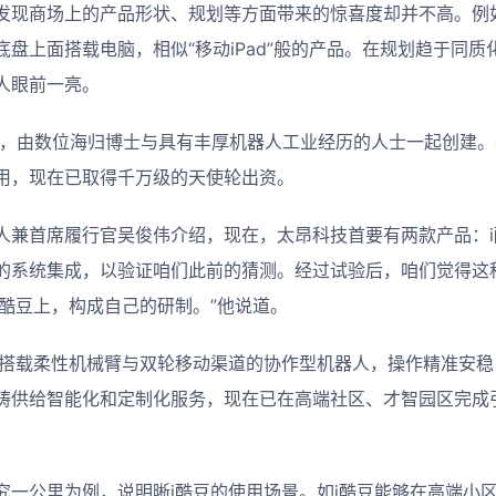
发现商场上的产品形状、规划等方面带来的惊喜度却并不高。例
盘上面搭载电脑，相似“移动iPad”般的产品。在规划趋于同
人眼前一亮。
8年，由数位海归博士与具有丰厚机器人工业经历的人士一起创建
用，现在已取得千万级的天使轮出资。
人兼首席履行官吴俊伟介绍，现在，太昂科技首要有两款产品：i
的系统集成，以验证咱们此前的猜测。经过试验后，咱们觉得这
i酷豆上，构成自己的研制。”他说道。
款搭载柔性机械臂与双轮移动渠道的协作型机器人，操作精准安
畴供给智能化和定制化服务，现在已在高端社区、才智园区完成
究一公里为例，说明晰i酷豆的使用场景。如i酷豆能够在高端小