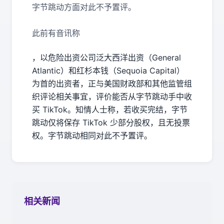
字节跳动方面对此不予置评。
此前有音讯称
，以危险出资公司泛大西洋出资（General
Atlantic）和红杉本钱（Sequoia Capital）
为首的出资者，正与美国财政部和其他监管组
织评论相关事宜，评价能否从字节跳动手中收
买 TikTok。知情人士称，若收买完结，字节
跳动仅将保存 TikTok 少部分股权，且无投票
权。字节跳动相同对此不予置评。
相关新闻