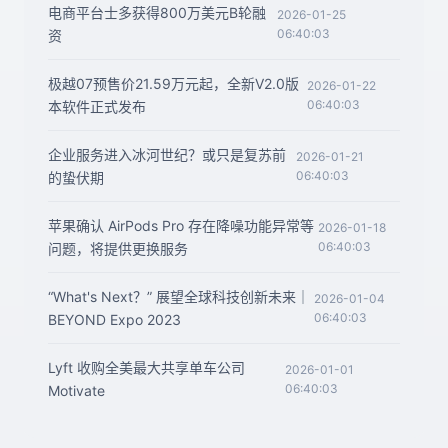
电商平台士多获得800万美元B轮融
2026-01-25
06:40:03
资
极越07预售价21.59万元起，全新V2.0版
2026-01-22
06:40:03
本软件正式发布
企业服务进入冰河世纪？或只是复苏前
2026-01-21
06:40:03
的蛰伏期
苹果确认 AirPods Pro 存在降噪功能异常等
2026-01-18
06:40:03
问题，将提供更换服务
“What's Next？” 展望全球科技创新未来｜
2026-01-04
06:40:03
BEYOND Expo 2023
Lyft 收购全美最大共享单车公司
2026-01-01
06:40:03
Motivate