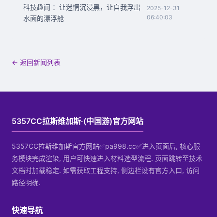
科技趣闻 ：让迷惘沉浸黑，让自我浮出
2025-12-31
06:40:03
水面的漂浮舱
← 返回新闻列表
5357CC拉斯维加斯·(中国游)官方网站
5357CC拉斯维加斯官方网站✅pa998.cc✅进入页面后, 核心服
务模块完成渲染, 用户可快速进入材料选型流程. 页面跳转至技术
文档时加载稳定. 如需获取工程支持, 侧边栏设有官方入口, 访问
路径明确.
快速导航