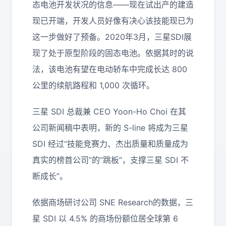
态电池开发状况的信息——现在试出产的建造
现已开端，开发人员好像有决心该技能现已为
这一步做好了预备。2020年3月，三星SDI展
现了处于原型阶段的固态电池。依据其时的说
法，该电池有望在电动轿车中完成长达 800
公里的续航路程和 1,000 次循环。
三星 SDI 总裁兼 CEO Yoon-Ho Choi 在其
公司新闻稿中表明，新的 S-line 将成为三星
SDI 经过“技能竞赛力、杰出质量和质量成为
真实的榜首公司”的“跳板”，支撑三星 SDI 不
断成长”。
依据商场研讨公司 SNE Research的数据，三
星 SDI 以 4.5% 的商场份额位居全球第 6