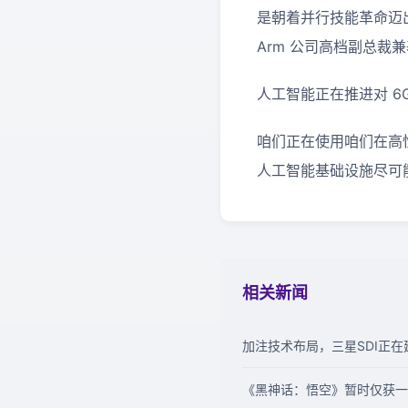
是朝着并行技能革命迈
Arm 公司高档副总裁兼
人工智能正在推进对 
咱们正在使用咱们在高
人工智能基础设施尽可
相关新闻
加注技术布局，三星SDI正
《黑神话：悟空》暂时仅获一项