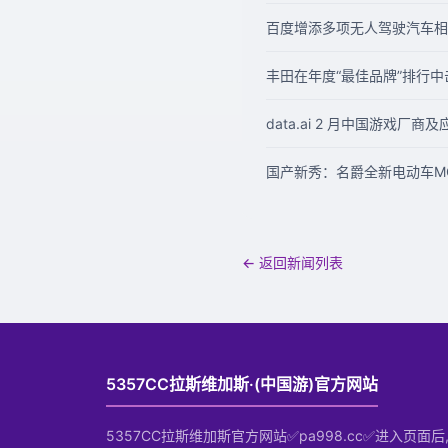
百度增添多项无人驾驶汽车相
丰田在年度“最佳品牌”排行
data.ai 2 月中国游戏厂
国产新秀：名爵全新电动车MG
← 返回新闻列表
5357CC拉斯维加斯·(中国游)官方网站
5357CC拉斯维加斯官方网站✅pa998.cc✅进入页面