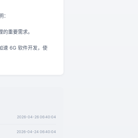
表明：
理的重要需求。
速 6G 软件开发，使
2026-04-26 06:40:04
2026-04-24 06:40:04