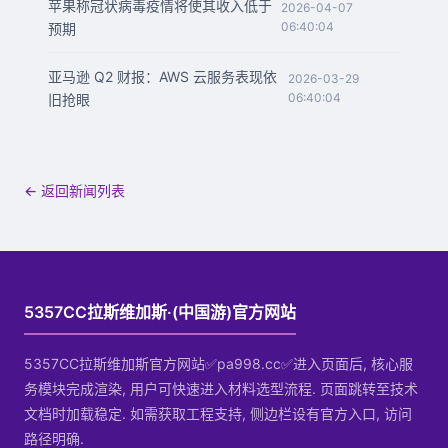
苹果称冠状病毒疫情将使其收入低于
2026-04-07
06:40:04
预期
亚马逊 Q2 财报：AWS 云服务表现依
2026-03-29
06:40:04
旧抢眼
← 返回新闻列表
5357CC拉斯维加斯·(中国游)官方网站
5357CC拉斯维加斯官方网站✅pa998.cc✅进入页面后, 核心服
务模块完成渲染, 用户可快速进入材料选型流程. 页面跳转至技术
文档时加载稳定. 如需获取工程支持, 侧边栏设有官方入口, 访问
路径明确.