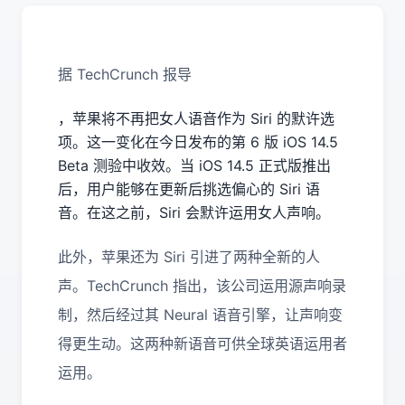
据 TechCrunch 报导
，苹果将不再把女人语音作为 Siri 的默许选
项。这一变化在今日发布的第 6 版 iOS 14.5
Beta 测验中收效。当 iOS 14.5 正式版推出
后，用户能够在更新后挑选偏心的 Siri 语
音。在这之前，Siri 会默许运用女人声响。
此外，苹果还为 Siri 引进了两种全新的人
声。TechCrunch 指出，该公司运用源声响录
制，然后经过其 Neural 语音引擎，让声响变
得更生动。这两种新语音可供全球英语运用者
运用。