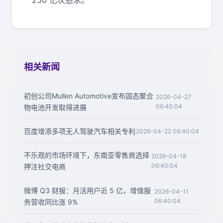
250 亿次恳求。
相关新闻
初创公司Mullen Automotive宣布固态聚合
2026-04-27
06:40:04
物电池开发取得进展
百度增添多项无人驾驶汽车相关专利
2026-04-22 06:40:04
不乐观的市场环境下，东南亚零售商选择
2026-04-18
06:40:04
押注社交电商
微博 Q3 财报：月活用户近 5 亿，增值服
2026-04-11
06:40:04
务营收同比涨 9%