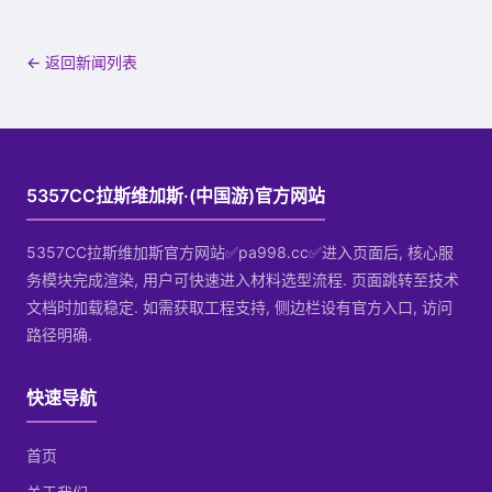
← 返回新闻列表
5357CC拉斯维加斯·(中国游)官方网站
5357CC拉斯维加斯官方网站✅pa998.cc✅进入页面后, 核心服
务模块完成渲染, 用户可快速进入材料选型流程. 页面跳转至技术
文档时加载稳定. 如需获取工程支持, 侧边栏设有官方入口, 访问
路径明确.
快速导航
首页