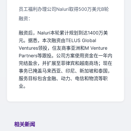
员工福利办理公司
Naluri
取得
500
万美元
B
轮
融资：
融资后，
Naluri
本轮累计规划到达
1400
万美
元。据悉，本次融资由
TELUS Global
Ventures
领投，住友商事亚洲和
M Venture
Partners
等跟投。公司方案使用资金在一年内
完结盈余，并扩展至菲律宾和越南商场；现在
事务已掩盖马来西亚、印尼、新加坡和泰国，
服务目标包含金融、动力、电信和物流等职
业。
相关新闻