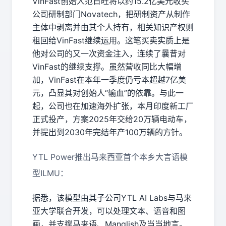
VinFast创始人范日旺将以约15.2亿美元收买
公司研制部门Novatech，把研制资产从制作
主体中剥离并由其个人持有，相关知识产权则
租回给VinFast继续运用。这笔买卖实质上是
他对公司的又一次资金注入，连续了曩昔对
VinFast的继续支撑。虽然营收同比大幅增
加，VinFast在本年一季度仍亏本超越7亿美
元，凸显其对创始人“输血”的依靠。与此一
起，公司也在加速海外扩张，本月印度新工厂
正式投产，方案2025年交给20万辆电动车，
并提出到2030年完结年产100万辆的方针。
YTL Power推出马来西亚首个本乡大言语模
型ILMU：
据悉，该模型由其子公司YTL AI Labs与马来
亚大学联合开发，可以处理文本、语音和图
画，并支撑马来语、Manglish及当当地言。