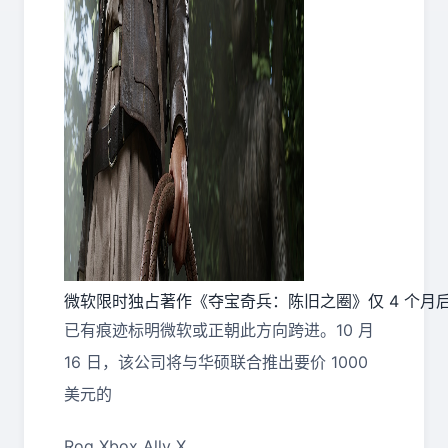
微软限时独占著作《夺宝奇兵：陈旧之圈》仅 4 个月后
已有痕迹标明微软或正朝此方向跨进。10 月
16 日，该公司将与华硕联合推出要价 1000
美元的
Rog Xbox Ally X