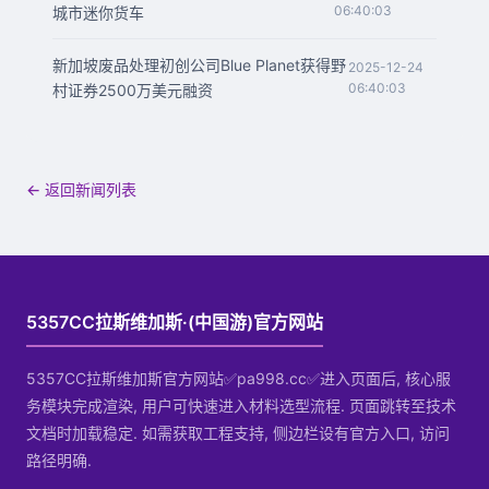
06:40:03
城市迷你货车
新加坡废品处理初创公司Blue Planet获得野
2025-12-24
06:40:03
村证券2500万美元融资
← 返回新闻列表
5357CC拉斯维加斯·(中国游)官方网站
5357CC拉斯维加斯官方网站✅pa998.cc✅进入页面后, 核心服
务模块完成渲染, 用户可快速进入材料选型流程. 页面跳转至技术
文档时加载稳定. 如需获取工程支持, 侧边栏设有官方入口, 访问
路径明确.