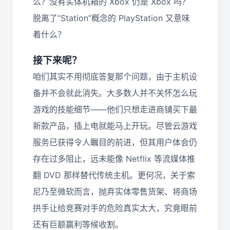
么？没有实体机箱的 Xbox 仍是 Xbox 吗？
脱离了“Station”概念的 PlayStation 又意味
着什么？
接下来呢？
咱们其实不用彻底答复那个问题，由于主机设
备并不会就此消失。大多数人并不关怀怎么玩
游戏的技能细节——他们只想走进商铺买下最
新款产品，插上电就能马上开玩。尽管云游戏
服务已获得令人瞩目的前进，但其用户体会仍
存在过多阻止，远未能像 Netflix 等流媒体推
翻 DVD 那样替代传统主机。更何况，关于索
尼乃至微软而言，抛弃实体零售货架、将商场
拱手让给竞赛对手的危险真实太大，究竟眼前
还有巨额赢利等候收割。