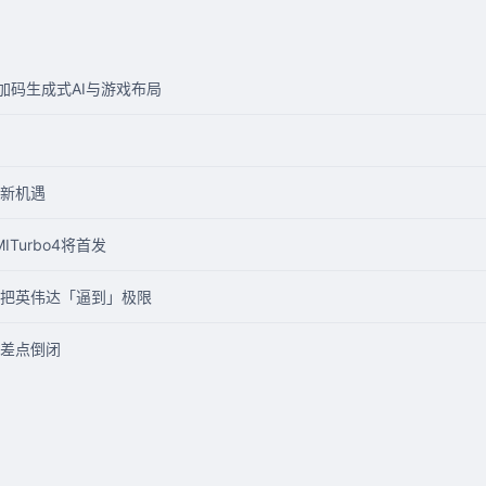
ek加码生成式AI与游戏布局
新机遇
ITurbo4将首发
勋把英伟达「逼到」极限
差点倒闭