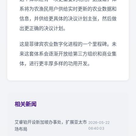
系将为农渔民用户供给实时更新的农业数据和
信息，并供给更具体的决议计划主张，然后做
出更正确的决议计划。
这是菲律宾农业数字化进程的一个里程碑。未
来这套体系会逐渐开放给第三方组织和商业集
体，进行更丰厚多样的功用开发。
相关新闻
艾睿铂开设新加坡办事处，扩展亚太市
2026-05-22
06:40:03
场布局