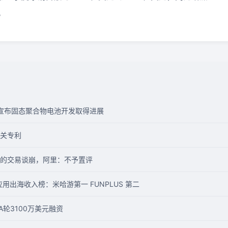
。
otive宣布固态聚合物电池开发取得进展
关专利
的交易谈崩，阿里：不予置评
商及应用出海收入榜：米哈游第一 FUNPLUS 第二
得A轮3100万美元融资