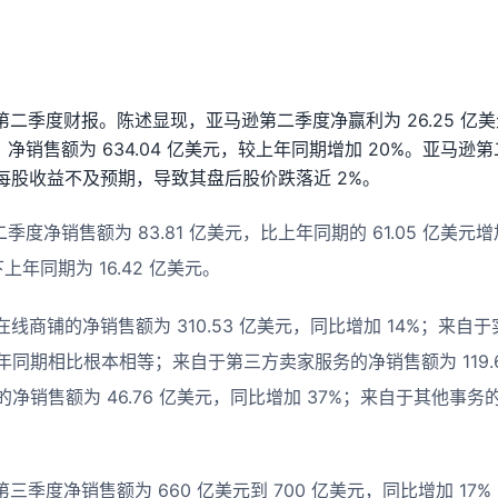
财年第二季度财报。陈述显现，亚马逊第二季度净赢利为 26.25 
4%；净销售额为 634.04 亿美元，较上年同期增加 20%。亚马
每股收益不及预期，导致其盘后股价跌落近 2%。
二季度净销售额为 83.81 亿美元，比上年同期的 61.05 亿美元
下上年同期为 16.42 亿美元。
线商铺的净销售额为 310.53 亿美元，同比增加 14%；来自
上一年同期相比根本相等；来自于第三方卖家服务的净销售额为 119.
净销售额为 46.76 亿美元，同比增加 37%；来自于其他事务的净
第三季度净销售额为 660 亿美元到 700 亿美元，同比增加 17%