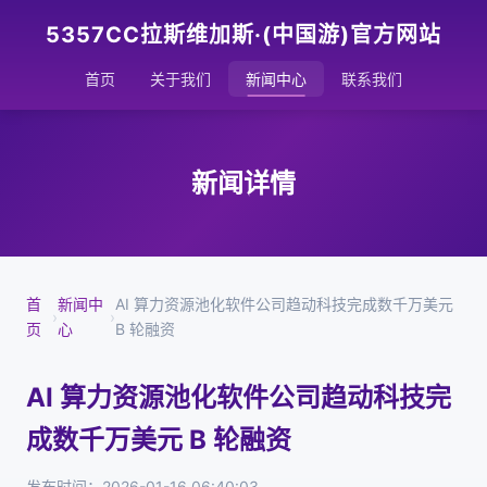
5357CC拉斯维加斯·(中国游)官方网站
首页
关于我们
新闻中心
联系我们
新闻详情
首
新闻中
AI 算力资源池化软件公司趋动科技完成数千万美元
›
›
页
心
B 轮融资
AI 算力资源池化软件公司趋动科技完
成数千万美元 B 轮融资
发布时间：2026-01-16 06:40:03