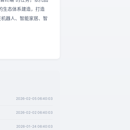
心的生态体系建造，打造
在机器人、智能家居、智
2026-02-05 06:40:03
2026-02-02 06:40:03
2026-01-24 06:40:03