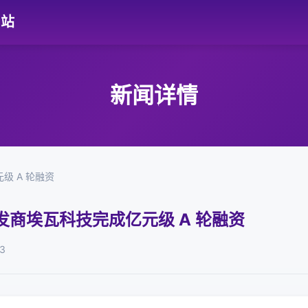
网站
新闻详情
元级 A 轮融资
片研发商埃瓦科技完成亿元级 A 轮融资
3