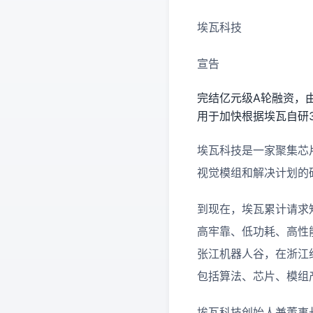
埃瓦科技
宣告
完结亿元级A轮融资，
用于加快根据埃瓦自研3
埃瓦科技是一家聚集芯片
视觉模组和解决计划的
到现在，埃瓦累计请求
高牢靠、低功耗、高性
张江机器人谷，在浙江
包括算法、芯片、模组
埃瓦科技创始人兼董事