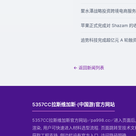
聚水潭战略投资跨境电商服务商Se
苹果正式完成对 Shazam 
追势科技完成超亿元 A 轮
← 返回新闻列表
5357CC拉斯维加斯·(中国游)官方网站
5357CC拉斯维加斯官方网站✅pa998.cc✅进入页面
渲染, 用户可快速进入材料选型流程. 页面跳转至技术文
获取工程支持, 侧边栏设有官方入口, 访问路径明确.