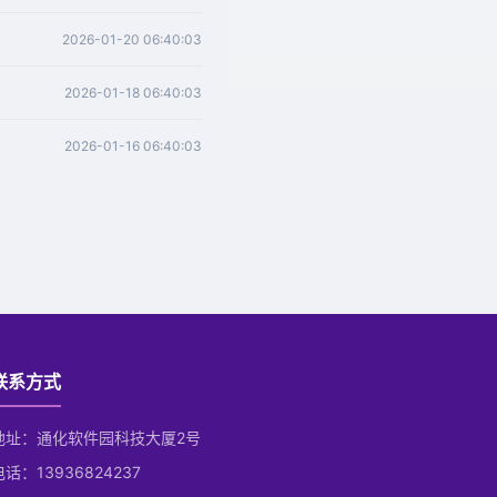
2026-01-20 06:40:03
2026-01-18 06:40:03
2026-01-16 06:40:03
联系方式
地址：通化软件园科技大厦2号
电话：13936824237