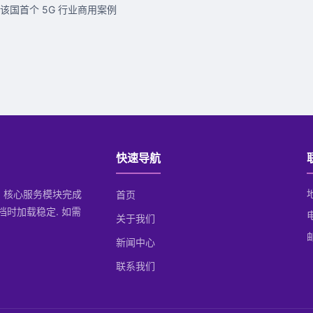
国首个 5G 行业商用案例
快速导航
后, 核心服务模块完成
首页
档时加载稳定. 如需
关于我们
邮
新闻中心
联系我们