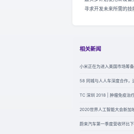
寻求开发未来所需的技能
相关新闻
小米正在为进入美国市场筹备
58 同城与人人车深度合作，连
TC 深圳 2018 | 肿
2020世界人工智能大会新
蔚来汽车第一季度营收环比下滑 