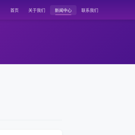
首页
关于我们
新闻中心
联系我们