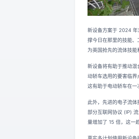
新设备方案于 2024 
撑今日在那里的技能、
为英国抢先的流体技能
新设备将有助于推动混
动轿车选用的要害临界点
这有助于电动轿车在一
此外，先进的电子流体
部分互联网协议 (IP
量增加了 15 倍，这
嘉实多计划使用新设备