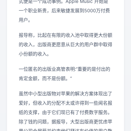
式便是一个成功事例。Apple Music 开始是
一个职业新贵，后来敏捷发展到5000万付费
用户。
报导称，比起在有限的收入池中取得更大份额
的收入，出版商更愿意从巨大的用户群中取得
小份额的收入。
一位匿名的出版业高管表明:“重要的是付出的
肯定金额，而不是份额。”
虽然中小型出版物对苹果的解决方案体现出了
爱好，但收入的分配不太或许得到一些闻名报
纸的支撑，由于它们现已有了付费数字服务。
除了钱的问题，据报导，大型出版商更忧虑苹