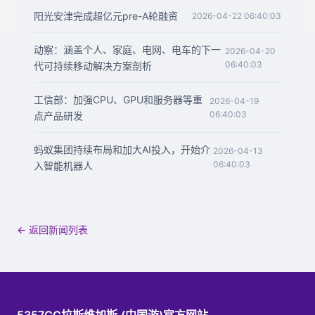
阳光安津完成超亿元pre-A轮融资
2026-04-22 06:40:03
动察：涵盖个人、家庭、电网、电车的下一
2026-04-20
06:40:03
代可持续移动解决方案剖析
工信部：加强CPU、GPU和服务器等重
2026-04-19
06:40:03
点产品研发
蚂蚁集团持续布局和加大AI投入，开始介
2026-04-13
06:40:03
入智能机器人
← 返回新闻列表