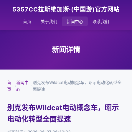
5357CC拉斯维加斯·(中国游)官方网站
首页
关于我们
新闻中心
联系我们
新闻详情
首
新闻中
别克发布Wildcat电动概念车，昭示电动化转型全
›
›
页
心
面提速
别克发布Wildcat电动概念车，昭示
电动化转型全面提速
发布时间：2026-06-27 06:40:03