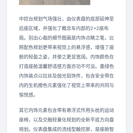
中控台规划气场强壮，由仪表盘的底部延伸至
后座区域，并强化了概念车内部的2+2座布
局。别出心裁的细节图画是内饰点睛之笔，比
照配色规划更带来视觉上的悬浮感，增强了座
舱的轻盈之姿，并使之更显宽阔。内饰颜色在
打造座舱温馨舒适感方面亦功不可没。墨绿色
内饰装点以拉丝及抛光铝饰件，包含安全带在
内的生机橙色元素强化了视觉上带来的共同与
愉悦感。
其它内饰元素包含带有悬浮式作用头枕的运动
座椅，以及交融轻量化规划的全新平底方向盘
规划。仪表盘集成的流线型触控屏，是座舱智