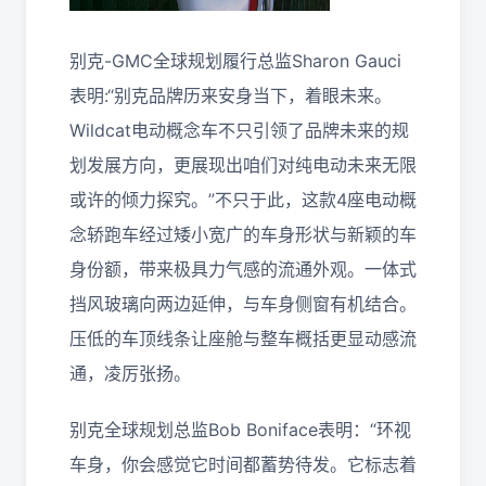
别克-GMC全球规划履行总监Sharon Gauci
表明:“别克品牌历来安身当下，着眼未来。
Wildcat电动概念车不只引领了品牌未来的规
划发展方向，更展现出咱们对纯电动未来无限
或许的倾力探究。”不只于此，这款4座电动概
念轿跑车经过矮小宽广的车身形状与新颖的车
身份额，带来极具力气感的流通外观。一体式
挡风玻璃向两边延伸，与车身侧窗有机结合。
压低的车顶线条让座舱与整车概括更显动感流
通，凌厉张扬。
别克全球规划总监Bob Boniface表明：“环视
车身，你会感觉它时间都蓄势待发。它标志着