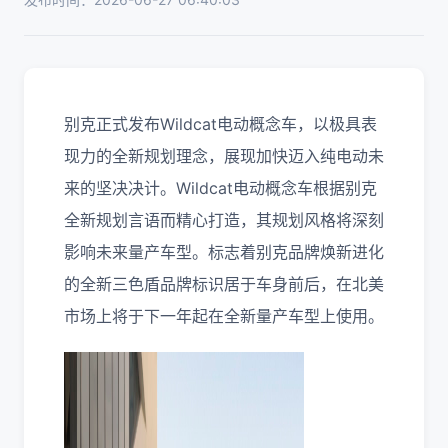
别克正式发布Wildcat电动概念车，以极具表
现力的全新规划理念，展现加快迈入纯电动未
来的坚决决计。Wildcat电动概念车根据别克
全新规划言语而精心打造，其规划风格将深刻
影响未来量产车型。标志着别克品牌焕新进化
的全新三色盾品牌标识居于车身前后，在北美
市场上将于下一年起在全新量产车型上使用。