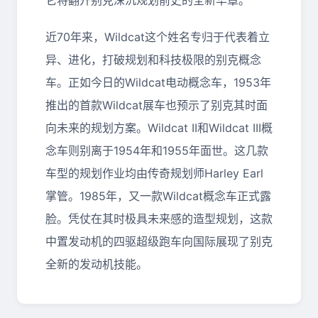
它将翻开别克深沉规划前史的全新华章。”
近70年来，Wildcat这个姓名专归于代表着立
异、进化，打破规划和科技极限的别克概念
车。正如今日的Wildcat电动概念车，1953年
推出的首款Wildcat展车也预示了别克其时面
向未来的规划方案。Wildcat II和Wildcat III概
念车则别离于1954年和1955年面世。这几款
车型的规划作业均由传奇规划师Harley Earl
掌管。1985年，又一款Wildcat概念车正式露
脸。凭仗在其时极具未来感的造型规划，这款
中置发动机的四驱超级跑车向国际展现了别克
全新的发动机技能。