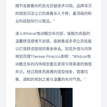
细节会跟着你的目光迟疑逐步闪现。品牌深沉
的规划沉淀让它的高雅长久不移，最顶级的职
业科技助你行以致远。”
进入Wildcat电动概念车内部，座舱内充盈的
温馨舒适感情不自禁。座舱集成多项立异技能
以打造舒适愉悦的乘坐体会。别克外观与内饰
规划司理Therese Pinazzo表明：“Wildcat电
动概念车的内饰规划重在表现与驾乘者的情感
共识。经过简练而高雅的造型线条，营建均
衡、调和的规划之美与温馨的车内气氛。”