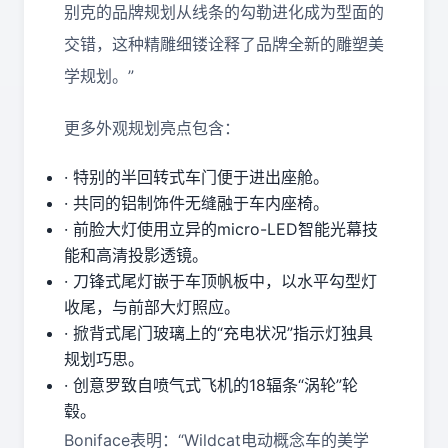
别克的品牌规划从线条的勾勒进化成为型面的
交错，这种精雕细镂诠释了品牌全新的雕塑美
学规划。”
更多外观规划亮点包含：
· 特别的半回转式车门便于进出座舱。
· 共同的铝制饰件无缝融于车内座椅。
· 前脸大灯使用立异的micro-LED智能光幕技
能和高清投影透镜。
· 刀锋式尾灯嵌于车顶帆板中，以水平勾型灯
收尾，与前部大灯照应。
· 掀背式尾门玻璃上的“充电状况”指示灯独具
规划巧思。
· 创意罗致自喷气式飞机的18辐条“涡轮”轮
毂。
Boniface表明：“Wildcat电动概念车的美学