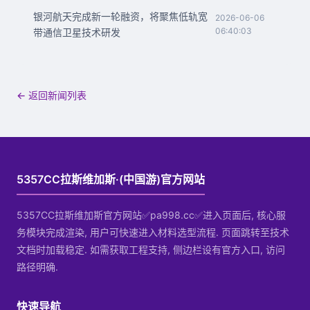
银河航天完成新一轮融资，将聚焦低轨宽
2026-06-06
06:40:03
带通信卫星技术研发
← 返回新闻列表
5357CC拉斯维加斯·(中国游)官方网站
5357CC拉斯维加斯官方网站✅pa998.cc✅进入页面后, 核心服
务模块完成渲染, 用户可快速进入材料选型流程. 页面跳转至技术
文档时加载稳定. 如需获取工程支持, 侧边栏设有官方入口, 访问
路径明确.
快速导航