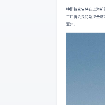
特斯拉宣告将在上海新建一
工厂将会是特斯拉全球
亚州。