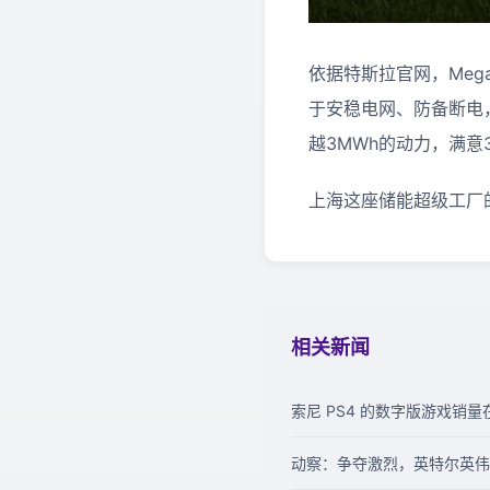
依据特斯拉官网，Meg
于安稳电网、防备断电，
越3MWh的动力，满意
上海这座储能超级工厂的
相关新闻
索尼 PS4 的数字版游戏销
动察：争夺激烈，英特尔英伟