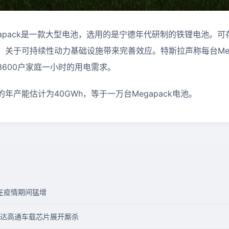
apack是一款大型电池，选用的是宁德年代研制的铁锂电池。
关于可持续性动力基础设施带来完善效应。特斯拉声称每台Meg
3600户家庭一小时的用电需求。
年产能估计为40GWh，等于一万台Megapack电池。
量在疫情期间猛增
达高通车载芯片展开厮杀