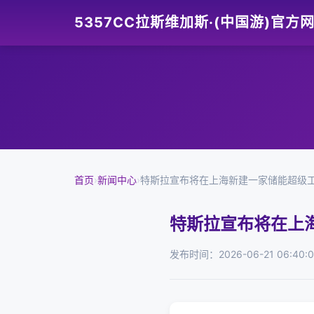
5357CC拉斯维加斯·(中国游)官方
首页
›
新闻中心
›
特斯拉宣布将在上海新建一家储能超级工厂Me
特斯拉宣布将在上海新
发布时间：2026-06-21 06:40: