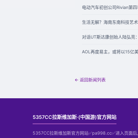
电动汽车初创公司Rivian第
生活无解？海南东南科技艺
对话UT斯达康创始人陆弘亮
AOL再度易主，或将以15亿美
← 返回新闻列表
5357CC拉斯维加斯·(中国游)官方网站
5357CC拉斯维加斯官方网站✅pa998.cc✅进入页面