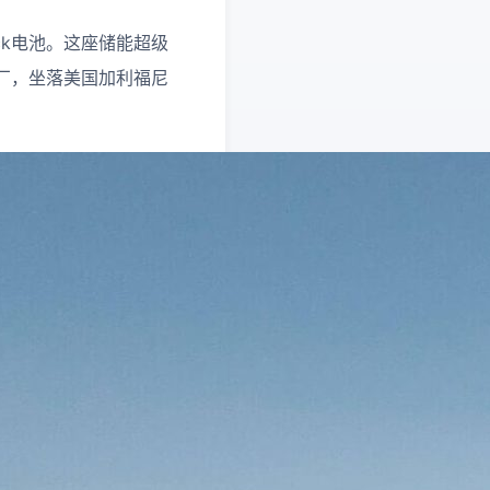
ack电池。这座储能超级
厂，坐落美国加利福尼