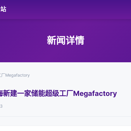
网站
新闻详情
gafactory
建一家储能超级工厂Megafactory
03