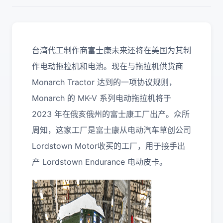
台湾代工制作商富士康未来还将在美国为其制
作电动拖拉机和电池。现在与拖拉机供货商
Monarch Tractor 达到的一项协议规则，
Monarch 的 MK-V 系列电动拖拉机将于
2023 年在俄亥俄州的富士康工厂出产。众所
周知，这家工厂是富士康从电动汽车草创公司
Lordstown Motor收买的工厂，用于接手出
产 Lordstown Endurance 电动皮卡。