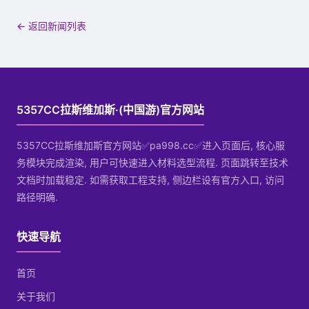
← 返回新闻列表
5357CC拉斯维加斯·(中国游)官方网站
5357CC拉斯维加斯官方网站✅pa998.cc✅进入页面后, 核心服
务模块完成渲染, 用户可快速进入材料选型流程. 页面跳转至技术
文档时加载稳定. 如需获取工程支持, 侧边栏设有官方入口, 访问
路径明确.
快速导航
首页
关于我们