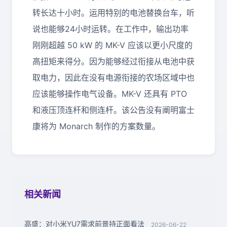
转长达十小时。运用特别的电池替换台车，听
说也能够24小时运转。在工作中，输出功率
刚刚超越 50 kW 的 MK-V 应该以更小尺度的
高扭矩来得分。因为能够经过衔接从电池中获
取电力，因此在没有电源衔接的农场区域中也
应该能够操作电气设备。MK-V 还具有 PTO
和液压顶连杆和侧连杆。该公告没有阐明富士
康将为 Monarch 制作的方案数量。
相关新闻
高盛：对小米YU7需求前景持正面看法
2026-06-22