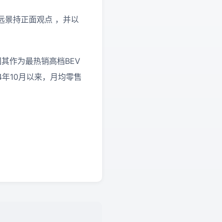
远景持正面观点 ，并以
其作为最热销高档BEV
4年10月以来，月均零售