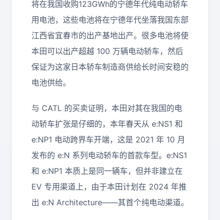
将在我国收购123GWh的宁德年代纯电动轿车
用电池，这些电池将在宁德年代坐落我国东部
江西省宜春市的出产基地出产。很多电池将使
本田可以出产超越 100 万辆电动轿车，然后
保证为这家日本轿车制造商供给长时间安稳的
电池供给。
与 CATL 的买卖证明，本田对其在我国的电
动轿车扩张是仔细的，本年春天从 e:NS1 和
e:NP1 电动跨界车开端，这是 2021 年 10 月
发布的 e:N 系列电动轿车的首款车型。e:NS1
和 e:NP1 本质上是同一辆车，但并非建立在
EV 专用渠道上，由于本田计划在 2024 年推
出 e:N Architecture——其首个纯电动渠道。