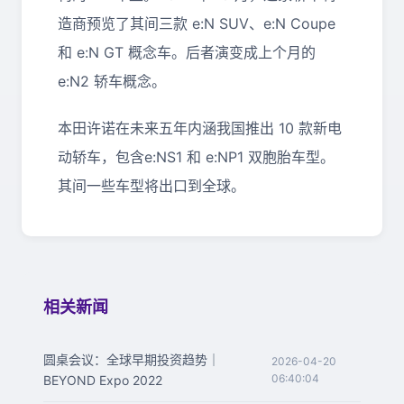
造商预览了其间三款 e:N SUV、e:N Coupe
和 e:N GT 概念车。后者演变成上个月的
e:N2 轿车概念。
本田许诺在未来五年内涵我国推出 10 款新电
动轿车，包含e:NS1 和 e:NP1 双胞胎车型。
其间一些车型将出口到全球。
相关新闻
圆桌会议：全球早期投资趋势｜
2026-04-20
06:40:04
BEYOND Expo 2022