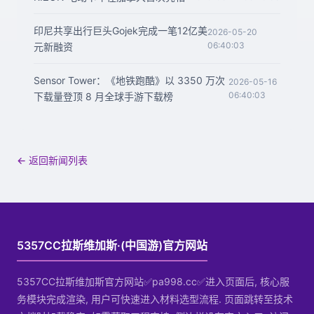
印尼共享出行巨头Gojek完成一笔12亿美
2026-05-20
06:40:03
元新融资
Sensor Tower：《地铁跑酷》以 3350 万次
2026-05-16
06:40:03
下载量登顶 8 月全球手游下载榜
← 返回新闻列表
5357CC拉斯维加斯·(中国游)官方网站
5357CC拉斯维加斯官方网站✅pa998.cc✅进入页面后, 核心服
务模块完成渲染, 用户可快速进入材料选型流程. 页面跳转至技术