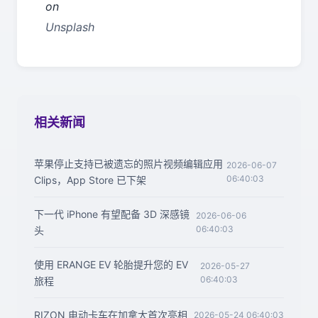
on
Unsplash
相关新闻
苹果停止支持已被遗忘的照片视频编辑应用
2026-06-07
06:40:03
Clips，App Store 已下架
下一代 iPhone 有望配备 3D 深感镜
2026-06-06
06:40:03
头
使用 ERANGE EV 轮胎提升您的 EV
2026-05-27
06:40:03
旅程
RIZON 电动卡车在加拿大首次亮相
2026-05-24 06:40:03