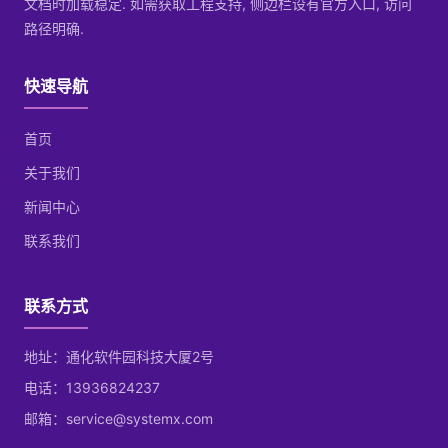
文档时加载稳定. 如需获取工程支持, 侧边栏设有官方入口, 访问
路径明确.
快速导航
首页
关于我们
新闻中心
联系我们
联系方式
地址：通化软件园科技大厦2号
电话：13936824237
邮箱：service@systemx.com