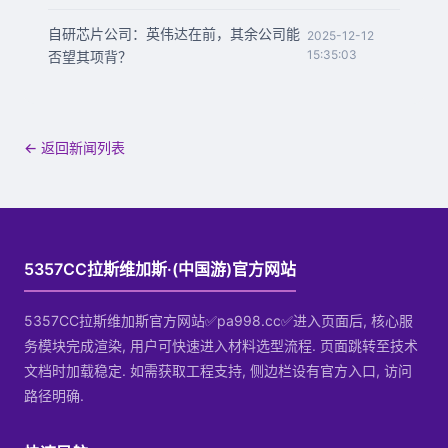
自研芯片公司：英伟达在前，其余公司能
2025-12-12
15:35:03
否望其项背？
← 返回新闻列表
5357CC拉斯维加斯·(中国游)官方网站
5357CC拉斯维加斯官方网站✅pa998.cc✅进入页面后, 核心服
务模块完成渲染, 用户可快速进入材料选型流程. 页面跳转至技术
文档时加载稳定. 如需获取工程支持, 侧边栏设有官方入口, 访问
路径明确.