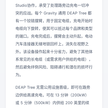
Studio协作，承受了处理路旁边充电一切冲
突的应战。每个 Gravity 通用 DEAP Tree 都
有一个铰链摆臂，用于固定电缆，充电开始时
电缆向下旋转，使其可以抵达每个品牌和类型
的端口。充电完成后，摆臂会主动升起，电动
汽车连接器无缝地锁回杆上，消失在视野之
外。该设备操作起来十分省力，避免了其他体
系常见的长电缆（或需求用户供给的电缆），
然后避免绊倒风险、阻碍通行和潜在的损坏行
为。
DEAP Tree 无需公用设施晋级，即可在路旁
边供给高速充电，可在 13 分钟（200kW）
或 5 分钟（500kW）内供给 200 英里的续