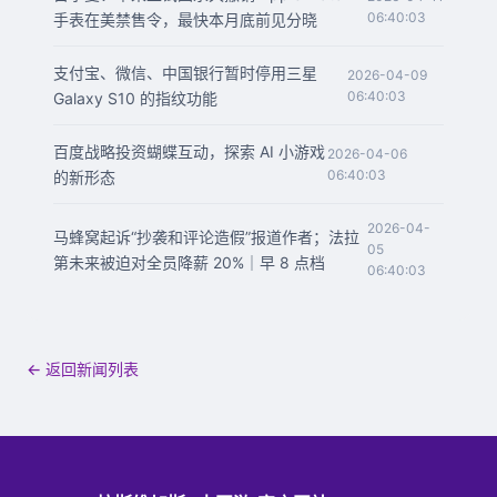
06:40:03
手表在美禁售令，最快本月底前见分晓
支付宝、微信、中国银行暂时停用三星
2026-04-09
06:40:03
Galaxy S10 的指纹功能
百度战略投资蝴蝶互动，探索 AI 小游戏
2026-04-06
06:40:03
的新形态
2026-04-
马蜂窝起诉“抄袭和评论造假”报道作者；法拉
05
第未来被迫对全员降薪 20%｜早 8 点档
06:40:03
← 返回新闻列表