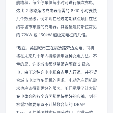
航路程，每个停车位每小时可进行屡次充电。
这比 2 级路旁边充电器所需的 8-10 小时要快
几个数量级，例如现在经过前期试点项目在纽
约等城市布置的充电器，其容量是特斯拉常见
的 72kW 或 150kW 超级充电桩的几倍。
“现在，美国城市正在挑选路旁边充电，司机
将在未来几十年内持续运用这种充电方法。不
幸的是，许多城市都期望筛选隔夜 2 级充
电，由于这种充电电缆会占用人行道，并不契
合城市电动汽车司机的需求。电动汽车司机需
求也应该得到更好的服务。咱们承受了让大街
充电体会的各个方面都更快更好的应战，刻不
容缓地想要布置不计其数台新的 DEAP
Tree。即便美国城市只部分选用，仅此一款