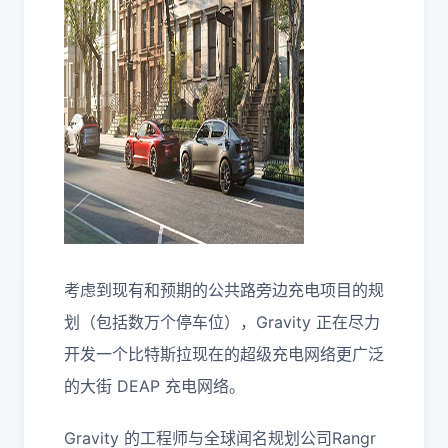
考虑到现有和预期的公共路旁边充电项目的规
划（包括数万个停车位），Gravity 正在尽力
开发一个比特斯拉现在的超级充电网络更广泛
的大街 DEAP 充电网络。
Gravity 的工程师与全球闻名规划公司Rangr