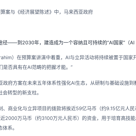
年预算案与《经济展望陈述》中，马来西亚政府
径——到2030年，建造成为一个容纳且可持续的“AI国家”（AI N
Ibrahim）在预算案讲演中着重，AI与立异活动将持续被置于国
是否具有在AI范畴的把握才能。”
亚政府方案在未来五年体系性强化AI生态，从研制与基础设施到
与社会转型的新支柱。
制、商业化与立异项目的拨款将挨近59亿马币（约9.15亿元人
得近2000万马币（约3100万元人民币）的资金，用于培育高技能
态体系。