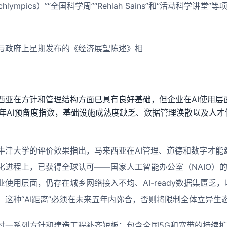
lympics）”“全国科学周”“Rehlah Sains”和“活动科学讲
与政府上星期发布的《经济展望陈述》相
西亚在方针和管理结构方面已具有良好基础，但企业在AI使用层
024年AI预备度指数，基础设施成熟度缺乏、数据管理涣散以及人才
牛津大学的评价效果指出，马来西亚在AI管理、道德和数字才能
化进程上，已获得全球认可——国家人工智能办公室（NAIO）
使用层面，仍存在城乡网络接入不均、AI-ready数据集匮乏，
，这种“AI距离”必须在未来五年内弥合，否则将限制全体立异生
过一系列方针和建造工程补齐短板：包含全国5G和宽带的持续