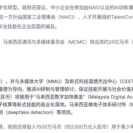
字化转型，政府还提议，中小企业在参加由NAIO认证的AI训练
方针由国家工业理事会（NAICI）、人才开展组织TalentCorp及
络安全技能在企业层面的遍及。
，马来西亚通讯与多媒体委员会（MCMC）将出资约20亿马币（
I Cloud），并与多媒体大学（MMU）及新式科技道德杰出中心（CE
道德为导向，推进AI研制与管理研讨，保证技能开展与社会价值并
）将被用于“马来西亚数字加快基金”（Malaysia Digital Accele
量子核算等新式技能的商业化落地。马来西亚微电子体系研讨所（M
eepfake detection）等项目。
，政府还将投入1500万马币（约2300万元人民币）用于青少