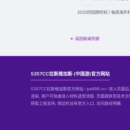
2020的回顾时刻 | 每周海
← 返回新闻列表
5357CC拉斯维加斯·(中国游)官方网站
5357CC拉斯维加斯官方网站✅pa998.cc✅进入页面
渲染, 用户可快速进入材料选型流程. 页面跳转至技术文
获取工程支持, 侧边栏设有官方入口, 访问路径明确.