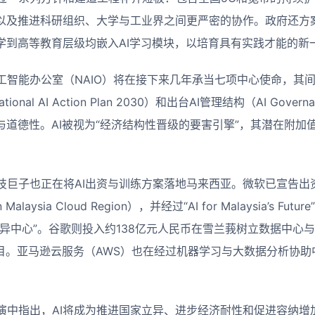
，以及推进科研组织、大学与工业界之间更严密的协作。政府还方
小学到高等教育层级均嵌入AI学习模块，以培育具有实践才能的新
工智能办公室（NAIO）将在接下来几年承当七项中心使命，其
nal AI Action Plan 2030）和出台AI管理结构（AI Govern
与道德性。AI被视为“经济结构性晋级的要害引擎”，其潜在附加
技巨子也正在将AI出资与训练方案落地马来西亚。微软已宣告出资
Malaysia Cloud Region），并经过“AI for Malaysia’s F
立异中心”。谷歌则投入约138亿元人民币在雪兰莪树立数据中心
2.0”项目。亚马逊云服务（AWS）也在经过机器学习与大数据分析
演中指出，
AI
将成为推进国家立异、进步经济耐性和促进容纳增