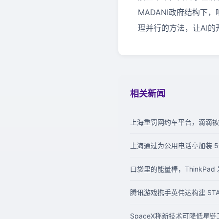
MADANI
政府结构下，
理并行的方法，让
AI
的
相关新闻
上海重罚网约车平台，滴滴被罚
上海通过为公用电话亭加装 
口袋里的能量棒，ThinkPa
腾讯游戏携手英伟达构建 STA
SpaceX称新技术可降低星